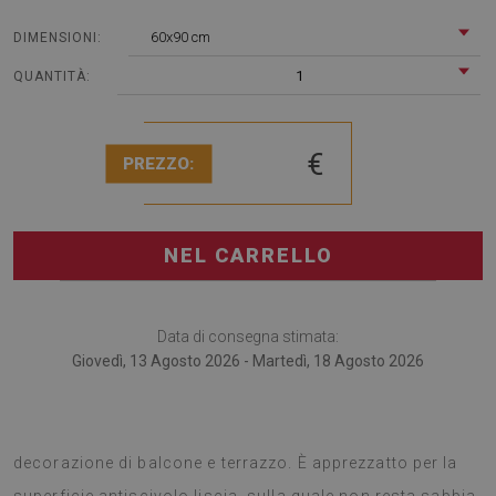
60x90 cm
DIMENSIONI:
1
QUANTITÀ:
€
PREZZO:
NEL CARRELLO
Data di consegna stimata:
Giovedì, 13 Agosto 2026 - Martedì, 18 Agosto 2026
I tappeti da terrazzo sono alla moda accessorio per La
decorazione di balcone e terrazzo. È apprezzatto per la