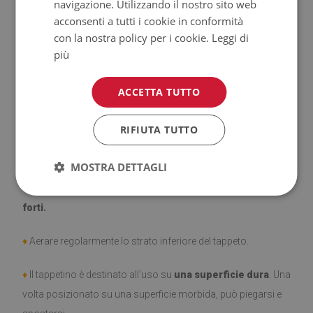
navigazione. Utilizzando il nostro sito web
♦
Tappeti
non hanno le proprietà antiscivolo;
acconsenti a tutti i cookie in conformità
con la nostra policy per i cookie.
Leggi di
♦
Prodotto facile da pulire,
resistente alle macchie e
più
all'acqua.
ACCETTA TUTTO
♦
Si ricorda che i danni causati dall'uso dovuto al trascorrere
del tempo (es. abrasioni) non sono soggetti a reclami.
RIFIUTA TUTTO
♦
Come prendersi cura del prodotto?
MOSTRA DETTAGLI
♦
Pulire con un panno umido —
non usare prodotti chimici
forti.
♦
Aerare regolarmente lo strato inferiore del tappeto.
♦
Il tappetino è destinato all'uso su
una superficie dura
. Una
volta posizionato su una superficie morbida, può piegarsi e