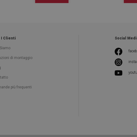
 I Clienti
Social Medi
 Siamo
face
ruzioni di montaggio
inst
g
yout
tatto
ande più frequenti