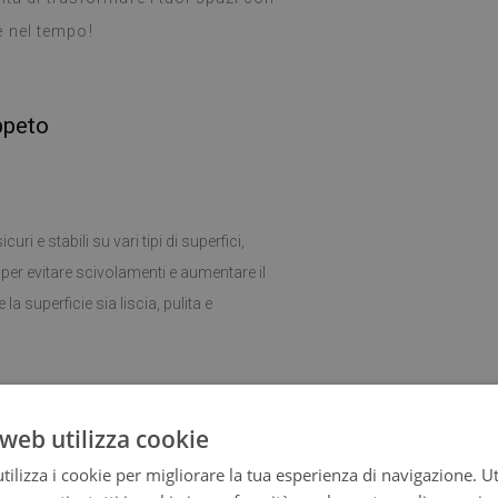
 nel tempo!
ppeto
uri e stabili su vari tipi di superfici,
ne per evitare scivolamenti e aumentare il
la superficie sia liscia, pulita e
ia e il mantenimento dell'igiene del
web utilizza cookie
ilizza i cookie per migliorare la tua esperienza di navigazione. Ut
ta a qualsiasi stanza. Si abbina