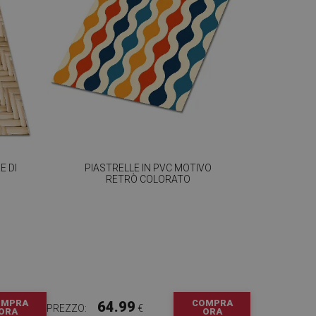
E DI
PIASTRELLE IN PVC MOTIVO
RETRÒ COLORATO
OMPRA
COMPRA
64.99
PREZZO:
€
ORA
ORA