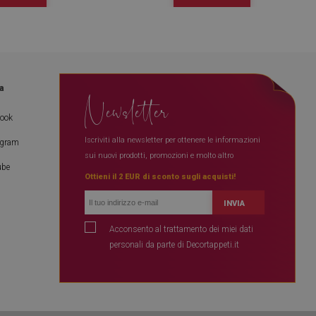
a
Newsletter
book
Iscriviti alla newsletter per ottenere le informazioni
agram
sui nuovi prodotti, promozioni e molto altro
ube
Ottieni il 2 EUR di sconto sugli acquisti!
INVIA
Acconsento al trattamento dei miei dati
personali da parte di Decortappeti.it