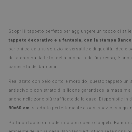
 Google,
vedi originale
)
Piastrelle in vi
Leggi di più
selezione di desi
alunska
prodotto è arr
Beatrycz
Scopri il tappeto perfetto per aggiungere un tocco di stil
a
1 anno fa
promesso, era b
tappeto decorativo e a fantasia, con la stampa Banco
semplice, stacc
l'effetto è fan
per chi cerca una soluzione versatile e di qualità. Ideale 
ancora stupita 
della camera da letto, della cucina o dell’ingresso, è an
fare un lavoro 
settimana e, a
cameretta dei bambini.
fornelli a gas 
alcun problema.
Realizzato con pelo corto e morbido, questo tappeto unisc
panno umido in
antiscivolo con strato di silicone garantisce la massima
consiglio.
anche nelle zone più trafficate della casa. Disponibile in
(Tradotto da G
90x60 cm
, si adatta perfettamente a ogni spazio, sia gra
Porta un tocco di modernità con questo tappeto Banconote
ambiente della tua casa. Non lasciarti sfuggire la possibil