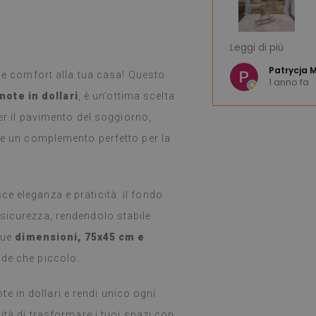
nile: un prodotto fantastico. L'ampia
Sono molto soddi
Leggi di più
gn rende difficile la scelta. Il
bellissima. Spedi
ivato entro una settimana e, come
e K
:)
Patrycja M
e e comfort alla tua casa! Questo
1 anno fa
en imballato. L'installazione è stata
note in dollari
, è un’ottima scelta
are e applicare è stato facilissimo e
(Tradotto da Go
tastico. Sono molto soddisfatta e
per il pavimento del soggiorno,
che un adesivo così sottile possa
che un complemento perfetto per la
simile. Le sto usando da una
nche cucinando intensamente sui
(durante le vacanze), non ho notato
 Si puliscono facilmente con un
e eleganza e praticità: il fondo
 caso di sporco o macchie. Le
 sicurezza, rendendolo stabile
 due
dimensioni, 75x45 cm e
oogle,
vedi originale
)
nde che piccolo.
 in dollari e rendi unico ogni
ità di trasformare i tuoi spazi con