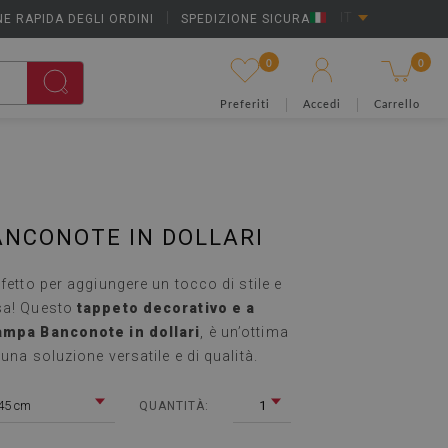
E RAPIDA DEGLI ORDINI
|
SPEDIZIONE SICURA
IT
0
0
Preferiti
Accedi
Carrello
NCONOTE IN DOLLARI
rfetto per aggiungere un tocco di stile e
sa! Questo
tappeto decorativo e a
tampa Banconote in dollari
, è un’ottima
una soluzione versatile e di qualità.
45 cm
1
QUANTITÀ: