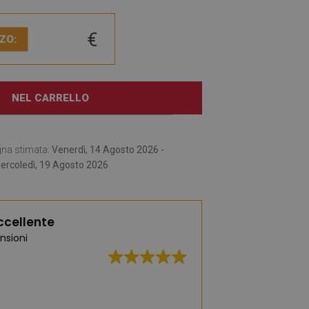
€
ZO:
NEL CARRELLO
gna stimata:
Venerdì, 14 Agosto 2026 -
ercoledì, 19 Agosto 2026
ccellente
nsioni
Un'ampia selezione 
moda e pratici. Ce 