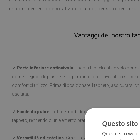
un complemento decorativo e pratico, pensato per durare
Vantaggi del nostro ta
✓ Parte inferiore antiscivolo.
I nostri tappeti antiscivolo sono sic
come il legno o le piastrelle. La parte inferiore è rivestita di silico
comfort di utilizzo. Prima di posizionare il tappeto, assicurarsi che 
asciutta.
✓ Facile da pulire.
Le fibre morbide e corte rendono facile la puliz
tappeto, rendendolo un elemento pratico in ogni ambiente.
Questo sito 
Questo sito web ut
✓ Versatilità ed estetica.
Grazie ai vari motivi, il tappeto si adat