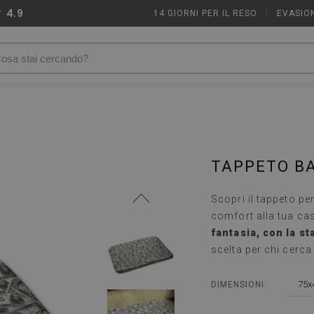
4.9
14 GIORNI PER IL RESO
|
EVASION
TAPPETO BA
Scopri il tappeto pe
comfort alla tua ca
fantasia, con la s
scelta per chi cerca 
75x
DIMENSIONI: