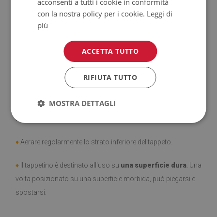
acconsenti a tutti i cookie in conformità
♦
Prodotto facile da pulire,
resistente alle macchie e
con la nostra policy per i cookie.
Leggi di
all'acqua.
più
♦
Si ricorda che i danni causati dall'uso dovuto al trascorrere
ACCETTA TUTTO
del tempo (es. abrasioni) non sono soggetti a reclami.
RIFIUTA TUTTO
♦
Come prendersi cura del prodotto?
MOSTRA DETTAGLI
♦
Pulire con un panno umido —
non usare prodotti chimici
forti.
♦
Aerare regolarmente lo strato inferiore del tappeto.
♦
Il tappetino è destinato all'uso su
una superficie dura
. Una
volta posizionato su una superficie morbida, può piegarsi e
spostarsi.