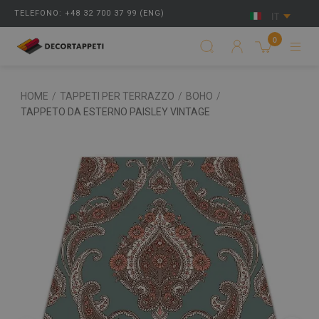
TELEFONO: +48 32 700 37 99 (ENG)
IT
0
HOME
/
TAPPETI PER TERRAZZO
/
BOHO
/
TAPPETO DA ESTERNO PAISLEY VINTAGE