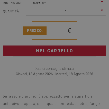
60x90 cm
DIMENSIONI:
1
QUANTITÀ:
€
PREZZO:
NEL CARRELLO
Data di consegna stimata:
Giovedì, 13 Agosto 2026 - Martedì, 18 Agosto 2026
I tappeti da terrazzo sono alla moda accessorio per
terrazzo e giardino. È apprezzatto per la superficie
antiscivolo opaca, sulla quale non resta sabbia, fango,