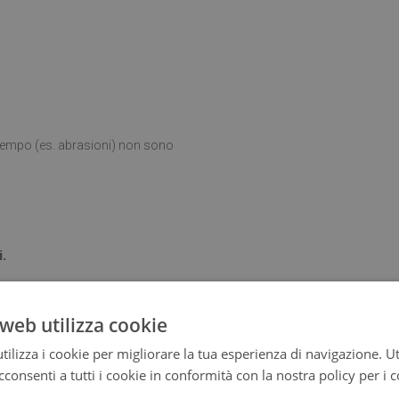
l tempo (es. abrasioni) non sono
i.
web utilizza cookie
ta posizionato su una superficie
ilizza i cookie per migliorare la tua esperienza di navigazione. Ut
consenti a tutti i cookie in conformità con la nostra policy per i 