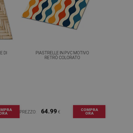
E DI
PIASTRELLE IN PVC MOTIVO
RETRÒ COLORATO
OMPRA
COMPRA
64.99
PREZZO:
€
ORA
ORA