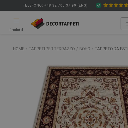
TELEFONO: +48 32 700 37 99 (ENG)
Prodotti
HOME
/
TAPPETI PER TERRAZZO
/
BOHO
/
TAPPETO DA EST