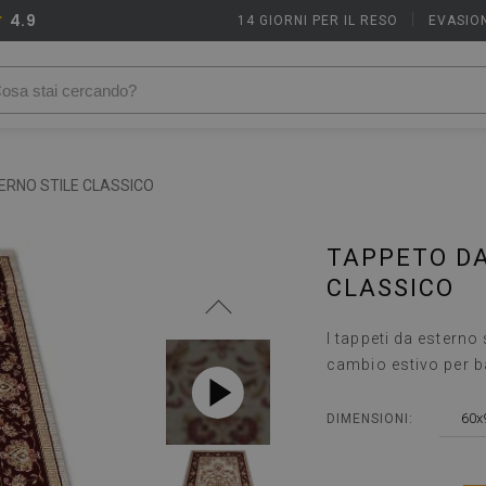
4.9
14 GIORNI PER IL RESO
|
EVASION
ERNO STILE CLASSICO
TAPPETO DA
CLASSICO
I tappeti da estern
cambio estivo per b
60x
DIMENSIONI: