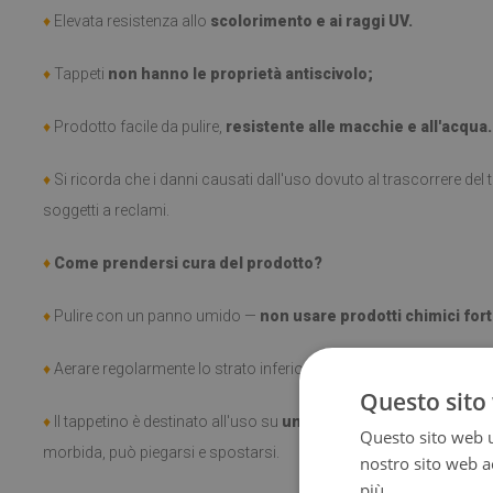
♦
Elevata resistenza allo
scolorimento e ai raggi UV.
♦
Tappeti
non hanno le proprietà antiscivolo;
♦
Prodotto facile da pulire,
resistente alle macchie e all'acqua.
♦
Si ricorda che i danni causati dall'uso dovuto al trascorrere de
soggetti a reclami.
♦
Come prendersi cura del prodotto?
♦
Pulire con un panno umido —
non usare prodotti chimici fort
♦
Aerare regolarmente lo strato inferiore del tappeto.
Questo sito 
♦
Il tappetino è destinato all'uso su
una superficie dura
. Una vol
Questo sito web ut
morbida, può piegarsi e spostarsi.
nostro sito web ac
più