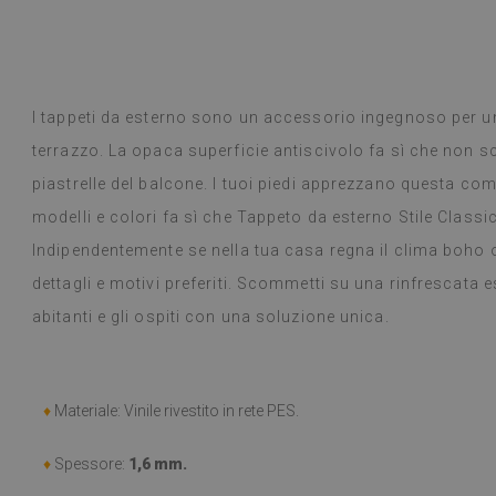
 Google,
vedi originale
)
Piastrelle in vi
Leggi di più
selezione di desi
alunska
prodotto è arr
Beatrycz
a
1 anno fa
promesso, era b
I tappeti da esterno sono un accessorio ingegnoso per u
semplice, stacc
terrazzo. La opaca superficie antiscivolo fa sì che non sc
l'effetto è fan
ancora stupita 
piastrelle del balcone. I tuoi piedi apprezzano questa comod
fare un lavoro 
modelli e colori fa sì che Tappeto da esterno Stile Classi
settimana e, a
Indipendentemente se nella tua casa regna il clima boho o
fornelli a gas 
alcun problema.
dettagli e motivi preferiti. Scommetti su una rinfrescata est
panno umido in
abitanti e gli ospiti con una soluzione unica.
consiglio.
(Tradotto da G
♦
Materiale: Vinile rivestito in rete PES.
♦
Spessore:
1,6 mm.