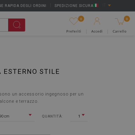
E RAPIDA DEGLI ORDINI
|
SPEDIZIONE SICURA
IT
0
0
Preferiti
Accedi
Carrello
 ESTERNO STILE
o sono un accessorio ingegnoso per un
alcone e terrazzo.
90 cm
1
QUANTITÀ: