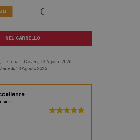
€
ZO:
NEL CARRELLO
gna stimata:
Giovedì, 13 Agosto 2026 -
Martedì, 18 Agosto 2026
ccellente
nsioni
Un'ampia selezione 
moda e pratici. Ce 
affascinata dai t