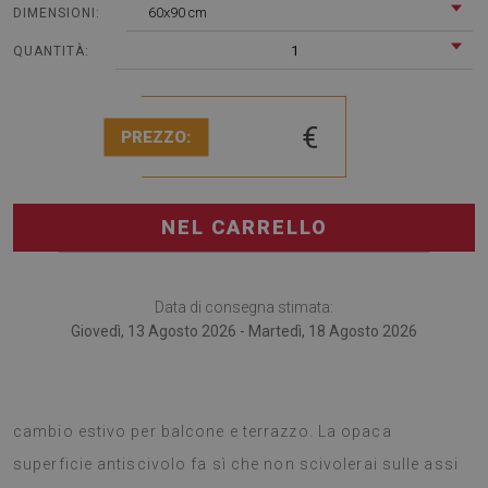
60x90 cm
DIMENSIONI:
1
QUANTITÀ:
€
PREZZO:
NEL CARRELLO
Data di consegna stimata:
Giovedì, 13 Agosto 2026 - Martedì, 18 Agosto 2026
I tappeti da esterno sono un’ottima soluzione per un
cambio estivo per balcone e terrazzo. La opaca
superficie antiscivolo fa sì che non scivolerai sulle assi