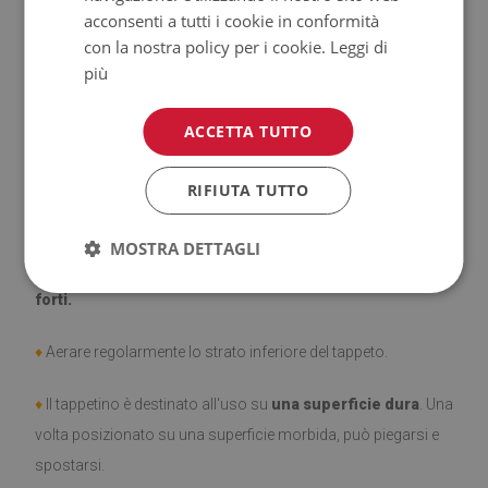
acconsenti a tutti i cookie in conformità
con la nostra policy per i cookie.
Leggi di
♦
Prodotto facile da pulire,
resistente alle macchie e
più
all'acqua.
ACCETTA TUTTO
♦
Si ricorda che i danni causati dall'uso dovuto al trascorrere
del tempo (es. abrasioni) non sono soggetti a reclami.
RIFIUTA TUTTO
♦
Come prendersi cura del prodotto?
MOSTRA DETTAGLI
♦
Pulire con un panno umido —
non usare prodotti chimici
forti.
♦
Aerare regolarmente lo strato inferiore del tappeto.
♦
Il tappetino è destinato all'uso su
una superficie dura
. Una
volta posizionato su una superficie morbida, può piegarsi e
spostarsi.