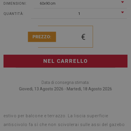
60x90 cm
DIMENSIONI:
1
QUANTITÀ:
€
PREZZO:
NEL CARRELLO
Data di consegna stimata:
Giovedì, 13 Agosto 2026 - Martedì, 18 Agosto 2026
I tappeti da terrazzo sono una buona idea per un cambio
estivo per balcone e terrazzo. La liscia superficie
antiscivolo fa sì che non scivolerai sulle assi del gazebo