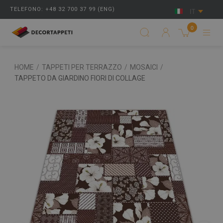
TELEFONO: +48 32 700 37 99 (ENG)
IT
0
HOME
/
TAPPETI PER TERRAZZO
/
MOSAICI
/
TAPPETO DA GIARDINO FIORI DI COLLAGE