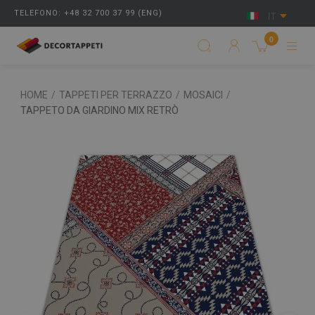
TELEFONO: +48 32 700 37 99 (ENG)
IT
0
HOME
/
TAPPETI PER TERRAZZO
/
MOSAICI
/
TAPPETO DA GIARDINO MIX RETRÒ