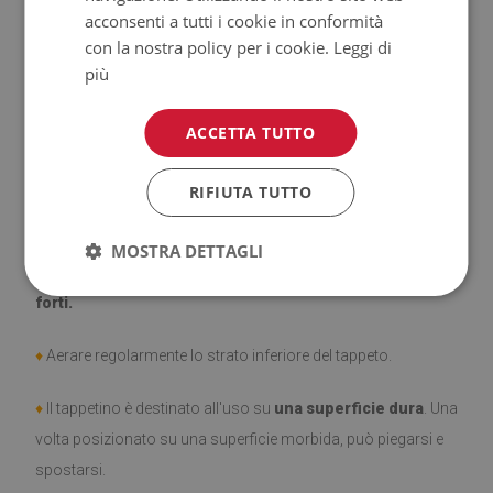
acconsenti a tutti i cookie in conformità
con la nostra policy per i cookie.
Leggi di
♦
Prodotto facile da pulire,
resistente alle macchie e
più
all'acqua.
ACCETTA TUTTO
♦
Si ricorda che i danni causati dall'uso dovuto al trascorrere
del tempo (es. abrasioni) non sono soggetti a reclami.
RIFIUTA TUTTO
♦
Come prendersi cura del prodotto?
MOSTRA DETTAGLI
♦
Pulire con un panno umido —
non usare prodotti chimici
forti.
♦
Aerare regolarmente lo strato inferiore del tappeto.
♦
Il tappetino è destinato all'uso su
una superficie dura
. Una
volta posizionato su una superficie morbida, può piegarsi e
spostarsi.