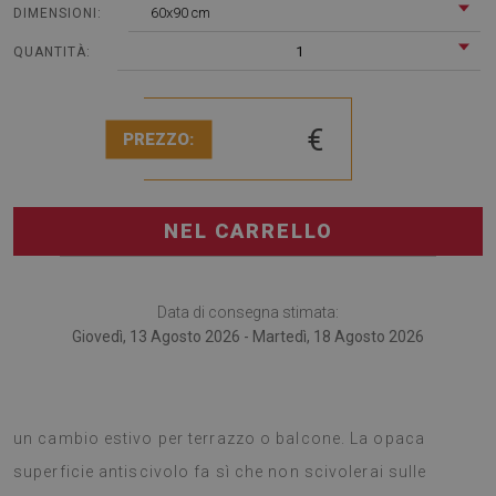
60x90 cm
DIMENSIONI:
1
QUANTITÀ:
€
PREZZO:
NEL CARRELLO
Data di consegna stimata:
Giovedì, 13 Agosto 2026 - Martedì, 18 Agosto 2026
I tappeti da terrazzo sono un accessorio ingegnoso per
un cambio estivo per terrazzo o balcone. La opaca
superficie antiscivolo fa sì che non scivolerai sulle