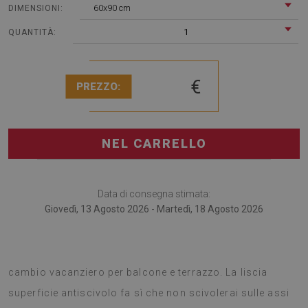
60x90 cm
DIMENSIONI:
1
QUANTITÀ:
€
PREZZO:
NEL CARRELLO
Data di consegna stimata:
Giovedì, 13 Agosto 2026 - Martedì, 18 Agosto 2026
I tappeti da terrazzo sono un’ottima soluzione per un
cambio vacanziero per balcone e terrazzo. La liscia
superficie antiscivolo fa sì che non scivolerai sulle assi