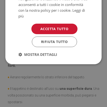
acconsenti a tutti i cookie in conformità
con la nostra policy per i cookie.
Leggi di
♦
Prodotto facile da pulire,
resistente alle macchie e
più
all'acqua.
ACCETTA TUTTO
♦
Si ricorda che i danni causati dall'uso dovuto al trascorrere
del tempo (es. abrasioni) non sono soggetti a reclami.
RIFIUTA TUTTO
♦
Come prendersi cura del prodotto?
MOSTRA DETTAGLI
♦
Pulire con un panno umido —
non usare prodotti chimici
forti.
♦
Aerare regolarmente lo strato inferiore del tappeto.
♦
Il tappetino è destinato all'uso su
una superficie dura
. Una
volta posizionato su una superficie morbida, può piegarsi e
spostarsi.