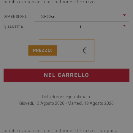
cambio vacanziero per balcone e terrazzo.
60x90 cm
DIMENSIONI:
1
QUANTITÀ:
€
PREZZO:
NEL CARRELLO
Data di consegna stimata:
Giovedì, 13 Agosto 2026 - Martedì, 18 Agosto 2026
I tappeti per terrazze sono un’ottima soluzione per un
cambio vacanziero per balcone e terrazzo. La opaca