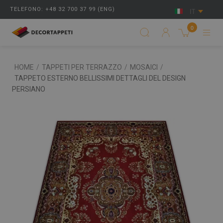
TELEFONO: +48 32 700 37 99 (ENG)
IT
0
HOME
/
TAPPETI PER TERRAZZO
/
MOSAICI
/
TAPPETO ESTERNO BELLISSIMI DETTAGLI DEL DESIGN
PERSIANO