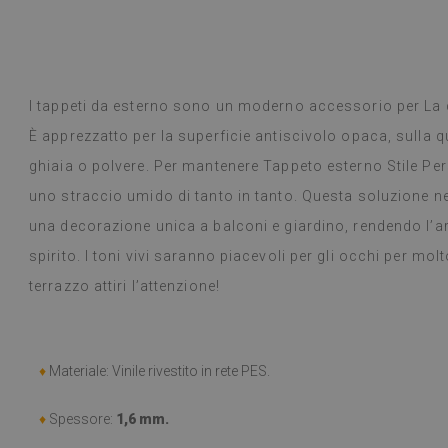
Piastrelle in vi
Leggi di più
selezione di desi
alunska
prodotto è arr
Beatrycz
a
1 anno fa
promesso, era b
semplice, stacc
I tappeti da esterno sono un moderno accessorio per La 
l'effetto è fan
ancora stupita 
È apprezzatto per la superficie antiscivolo opaca, sulla 
fare un lavoro 
ghiaia o polvere. Per mantenere Tappeto esterno Stile Per
settimana e, a
uno straccio umido di tanto in tanto. Questa soluzione n
fornelli a gas 
alcun problema.
una decorazione unica a balconi e giardino, rendendo l’ar
panno umido in
spirito. I toni vivi saranno piacevoli per gli occhi per mo
consiglio.
terrazzo attiri l’attenzione!
(Tradotto da G
♦
Materiale: Vinile rivestito in rete PES.
♦
Spessore:
1,6 mm.