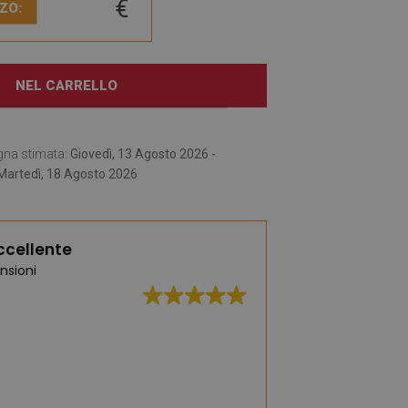
€
ZO:
NEL CARRELLO
gna stimata:
Giovedì, 13 Agosto 2026 -
Martedì, 18 Agosto 2026
ccellente
nsioni
Un'ampia selezione 
moda e pratici. Ce 
affascinata dai t
motivi floreali. Ho