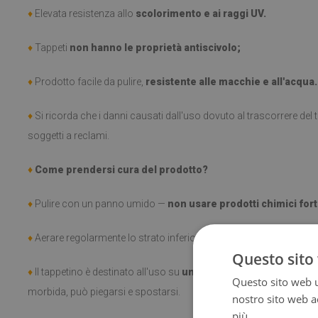
♦
Elevata resistenza allo
scolorimento e ai raggi UV.
♦
Tappeti
non hanno le proprietà antiscivolo;
♦
Prodotto facile da pulire,
resistente alle macchie e all'acqua.
♦
Si ricorda che i danni causati dall'uso dovuto al trascorrere de
soggetti a reclami.
♦
Come prendersi cura del prodotto?
♦
Pulire con un panno umido —
non usare prodotti chimici fort
♦
Aerare regolarmente lo strato inferiore del tappeto.
Questo sito 
♦
Il tappetino è destinato all'uso su
una superficie dura
. Una vol
Questo sito web ut
morbida, può piegarsi e spostarsi.
nostro sito web ac
più