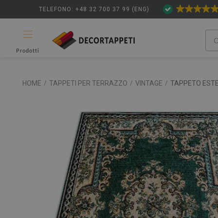
TELEFONO: +48 32 700 37 99 (ENG)
Prodotti
HOME
/
TAPPETI PER TERRAZZO
/
VINTAGE
/
TAPPETO ESTE