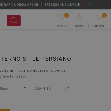
E RAPIDA DEGLI ORDINI
|
SPEDIZIONE SICURA
IT
0
0
Preferiti
Accedi
Carrello
TERNO STILE PERSIANO
o sono un moderno accessorio per La
one e terrazzo.
90 cm
1
QUANTITÀ: