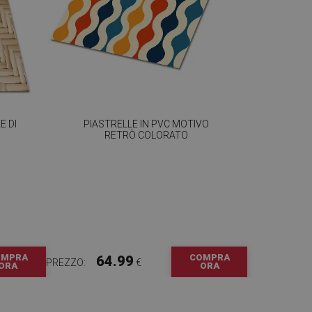
E DI
PIASTRELLE IN PVC MOTIVO
RETRÒ COLORATO
OMPRA
COMPRA
64.99
PREZZO:
€
ORA
ORA