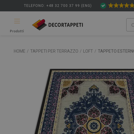
TELEFONO: +48 32 700 37 99 (ENG)
Prodotti
HOME
/
TAPPETI PER TERRAZZO
/
LOFT
/
TAPPETO ESTERNO