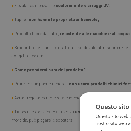
♦
Elevata resistenza allo
scolorimento e ai raggi UV.
♦
Tappeti
non hanno le proprietà antiscivolo;
♦
Prodotto facile da pulire,
resistente alle macchie e all'acqua.
♦
Si ricorda che i danni causati dall'uso dovuto al trascorrere de
soggetti a reclami.
♦
Come prendersi cura del prodotto?
♦
Pulire con un panno umido —
non usare prodotti chimici fort
♦
Aerare regolarmente lo strato inferiore del tappeto.
Questo sito 
♦
Il tappetino è destinato all'uso su
una superficie dura
. Una vol
Questo sito web ut
morbida, può piegarsi e spostarsi.
nostro sito web ac
più