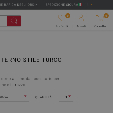
E RAPIDA DEGLI ORDINI
|
SPEDIZIONE SICURA
IT
0
0
Preferiti
Accedi
Carrello
TERNO STILE TURCO
zze sono alla moda accessorio per La
one e terrazzo.
90 cm
1
QUANTITÀ: