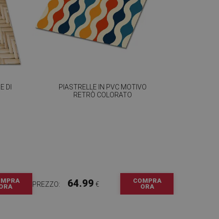
E DI
PIASTRELLE IN PVC MOTIVO
RETRÒ COLORATO
OMPRA
COMPRA
64.99
PREZZO:
€
ORA
ORA