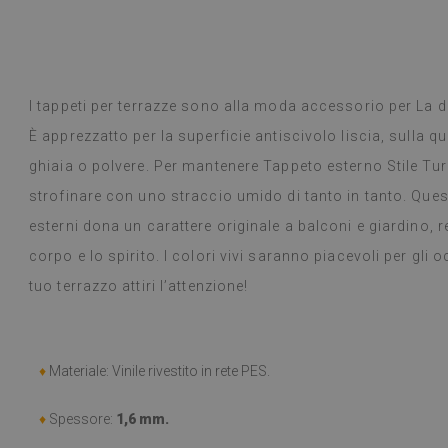
 Google,
vedi originale
)
Piastrelle in vi
Leggi di più
selezione di desi
alunska
prodotto è arr
Beatrycz
a
1 anno fa
promesso, era b
I tappeti per terrazze sono alla moda accessorio per La d
semplice, stacc
È apprezzatto per la superficie antiscivolo liscia, sulla q
l'effetto è fan
ancora stupita 
ghiaia o polvere. Per mantenere Tappeto esterno Stile Tur
fare un lavoro 
strofinare con uno straccio umido di tanto in tanto. Que
settimana e, a
esterni dona un carattere originale a balconi e giardino, r
fornelli a gas 
alcun problema.
corpo e lo spirito. I colori vivi saranno piacevoli per gli 
panno umido in
tuo terrazzo attiri l’attenzione!
consiglio.
(Tradotto da G
♦
Materiale: Vinile rivestito in rete PES.
♦
Spessore:
1,6 mm.