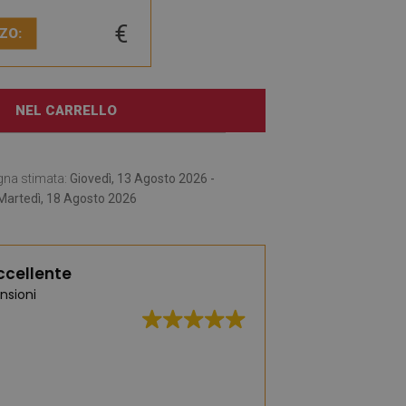
€
ZO:
NEL CARRELLO
gna stimata:
Giovedì, 13 Agosto 2026 -
Martedì, 18 Agosto 2026
ccellente
nsioni
Un'ampia selezione 
moda e pratici. Ce 
affascinata dai t