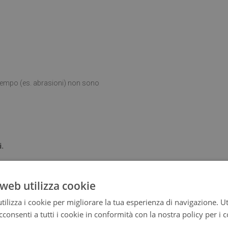
l tempo (es. abrasioni) non sono
i.
web utilizza cookie
ta posizionato su una superficie
ilizza i cookie per migliorare la tua esperienza di navigazione. Ut
consenti a tutti i cookie in conformità con la nostra policy per i 