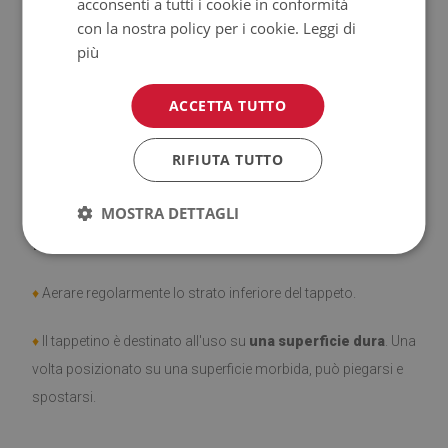
acconsenti a tutti i cookie in conformità
♦
Prodotto facile da pulire,
resistente alle macchie e
con la nostra policy per i cookie.
Leggi di
all'acqua.
più
♦
Si ricorda che i danni causati dall'uso dovuto al trascorrere
ACCETTA TUTTO
del tempo (es. abrasioni) non sono soggetti a reclami.
RIFIUTA TUTTO
♦
Come prendersi cura del prodotto?
MOSTRA DETTAGLI
♦
Pulire con un panno umido —
non usare prodotti chimici
forti.
♦
Aerare regolarmente lo strato inferiore del tappeto.
♦
Il tappetino è destinato all'uso su
una superficie dura
. Una
volta posizionato su una superficie morbida, può piegarsi e
spostarsi.