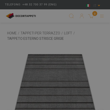
TELEFONO: +48 32 700 37 99 (ENG)
IT
0
HOME
/
TAPPETI PER TERRAZZO
/
LOFT
/
TAPPETO ESTERNO STRISCE GRIGIE