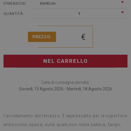
60x90 cm
DIMENSIONI:
1
QUANTITÀ:
€
PREZZO:
NEL CARRELLO
Data di consegna stimata:
Giovedì, 13 Agosto 2026 - Martedì, 18 Agosto 2026
I tappeti da terrazzo sono un moderno accessorio per
l’arredamento del terrazzo. È apprezzatto per la superficie
antiscivolo opaca, sulla quale non resta sabbia, fango,