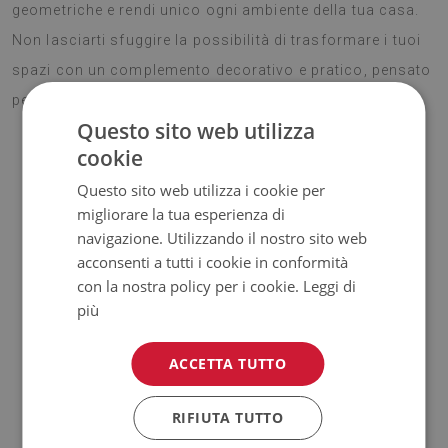
geometriche e rendi unico ogni ambiente della tua casa.
Non lasciarti sfuggire la possibilità di trasformare i tuoi
spazi con un complemento decorativo e pratico, pensato
per durare nel tempo!
Questo sito web utilizza
cookie
Vantaggi del nostro tappeto
Questo sito web utilizza i cookie per
migliorare la tua esperienza di
navigazione. Utilizzando il nostro sito web
acconsenti a tutti i cookie in conformità
con la nostra policy per i cookie.
Leggi di
✓ Parte inferiore antiscivolo.
I nostri tappeti antiscivolo
più
sono sicuri e stabili su vari tipi di superfici, come il legno o le
piastrelle. La parte inferiore è rivestita di silicone per evitare
ACCETTA TUTTO
scivolamenti e aumentare il comfort di utilizzo. Prima di
posizionare il tappeto, assicurarsi che la superficie sia liscia,
RIFIUTA TUTTO
pulita e asciutta.