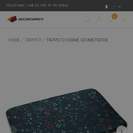
TELEFONO: +48 32 700 37 99 (ENG)
IT
0
HOME
/
TAPPETI
/
TAPPETO FORME GEOMETRICHE
‹
›