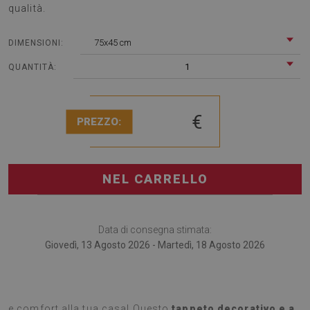
qualità.
75x45 cm
DIMENSIONI:
1
QUANTITÀ:
€
PREZZO:
NEL CARRELLO
Data di consegna stimata:
Giovedì, 13 Agosto 2026 - Martedì, 18 Agosto 2026
Scopri il tappeto perfetto per aggiungere un tocco di stile
e comfort alla tua casa! Questo
tappeto decorativo e a