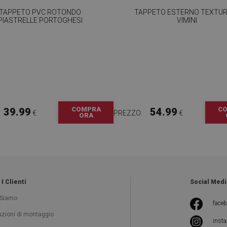
TAPPETO PVC ROTONDO
TAPPETO ESTERNO TEXTUR
PIASTRELLE PORTOGHESI
VIMINI
COMPRA
C
39.99
54.99
€
PREZZO:
€
ORA
 I Clienti
Social Medi
 Siamo
face
ruzioni di montaggio
inst