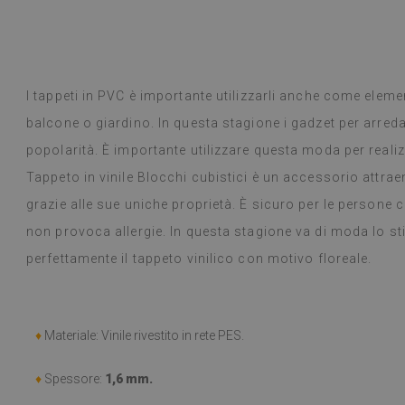
. Ho scelto un tappeto vintage in stile
n tappeto rotondo bohémien con
. I tappeti sono bellissimi, eleganti e
ttutto per un bambino piccolo.
Dyed B
a
1 anno fa
I tappeti in PVC è importante utilizzarli anche come eleme
 Google,
vedi originale
)
balcone o giardino. In questa stagione i gadzet per arred
popolarità. È importante utilizzare questa moda per realiz
Tappeto in vinile Blocchi cubistici è un accessorio attrae
grazie alle sue uniche proprietà. È sicuro per le persone ca
non provoca allergie. In questa stagione va di moda lo stil
perfettamente il tappeto vinilico con motivo floreale.
♦
Materiale: Vinile rivestito in rete PES.
♦
Spessore:
1,6 mm.