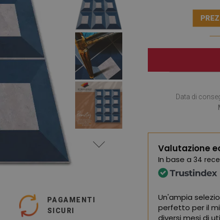
PREZ
Data di conse
Valutazione e
In base a
34 rece
ma qualità, sono molto soddisfatto.
Un'ampia selezio
PAGAMENTI
perfetto per il m
SICURI
oogle,
vedi originale
)
diversi mesi di u