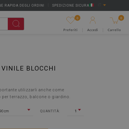
E RAPIDA DEGLI ORDINI
|
SPEDIZIONE SICURA
IT
0
0
Preferiti
Accedi
Carrello
 VINILE BLOCCHI
mportante utilizzarli anche come
 per terrazzo, balcone o giardino.
90 cm
1
QUANTITÀ: