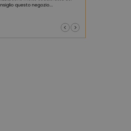
nsiglio questo negozio.
(Tradotto da Goo
ogle,
vedi originale
)
Justyna J
1 anno fa