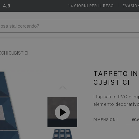
4.9
14 GIORNI PER IL RESO
|
EVASION
CHI CUBISTICI
TAPPETO IN
CUBISTICI
I tappeti in PVC è i
elemento decorativo
60x
DIMENSIONI: