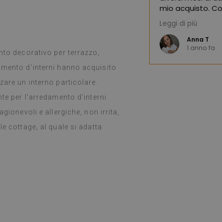
mio acquisto. Co
Leggi di più
(Tradotto da Go
Anna T
1 anno fa
nto decorativo per terrazzo,
amento d’interni hanno acquisito
zare un interno particolare.
nte per l’arredamento d’interni
gionevoli e allergiche, non irrita,
e cottage, al quale si adatta