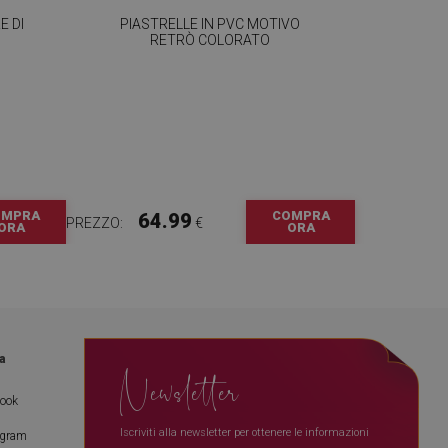
E DI
PIASTRELLE IN PVC MOTIVO
RETRÒ COLORATO
OMPRA
COMPRA
64.99
PREZZO:
€
ORA
ORA
a
Newsletter
book
Iscriviti alla newsletter per ottenere le informazioni
agram