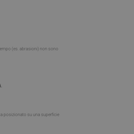
l tempo (es. abrasioni) non sono
i.
ta posizionato su una superficie