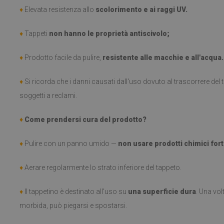
♦
Elevata resistenza allo
scolorimento e ai raggi UV.
♦
Tappeti
non hanno le proprietà antiscivolo;
♦
Prodotto facile da pulire,
resistente alle macchie e all'acqua.
♦
Si ricorda che i danni causati dall'uso dovuto al trascorrere de
soggetti a reclami.
♦
Come prendersi cura del prodotto?
♦
Pulire con un panno umido —
non usare prodotti chimici fort
♦
Aerare regolarmente lo strato inferiore del tappeto.
♦
Il tappetino è destinato all'uso su
una superficie dura
. Una vol
morbida, può piegarsi e spostarsi.