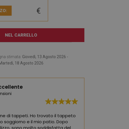
€
ZO:
NEL CARRELLO
gna stimata:
Giovedì, 13 Agosto 2026 -
Martedì, 18 Agosto 2026
ccellente
nsioni
ne di tappeti. Ho trovato il tappeto
I tappeti migliori!
io soggiorno e il mio patio. Dopo
la cameretta dei 
tilizzo, sono molto soddisfatta del