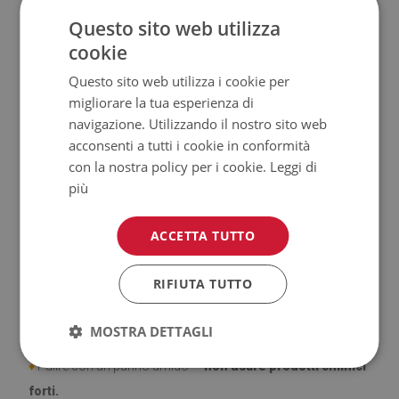
♦
Materiale: Vinile rivestito in rete PES.
Questo sito web utilizza
cookie
♦
Spessore:
1,6 mm.
Questo sito web utilizza i cookie per
migliorare la tua esperienza di
♦
Elevata resistenza allo
scolorimento e ai raggi UV.
navigazione. Utilizzando il nostro sito web
acconsenti a tutti i cookie in conformità
♦
Tappeti
non hanno le proprietà antiscivolo;
con la nostra policy per i cookie.
Leggi di
più
♦
Prodotto facile da pulire,
resistente alle macchie e
all'acqua.
ACCETTA TUTTO
♦
Si ricorda che i danni causati dall'uso dovuto al trascorrere
del tempo (es. abrasioni) non sono soggetti a reclami.
RIFIUTA TUTTO
♦
Come prendersi cura del prodotto?
MOSTRA DETTAGLI
♦
Pulire con un panno umido —
non usare prodotti chimici
forti.