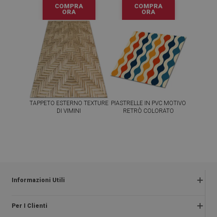
COMPRA
COMPRA
ORA
ORA
TAPPETO ESTERNO TEXTURE
PIASTRELLE IN PVC MOTIVO
DI VIMINI
RETRÒ COLORATO
54.99
64.99
PREZZO:
€
PREZZO:
€
COMPRA
COMPRA
ORA
ORA
Informazioni Utili
Termini e condizioni
Per I Clienti
Informativa sulla privacy