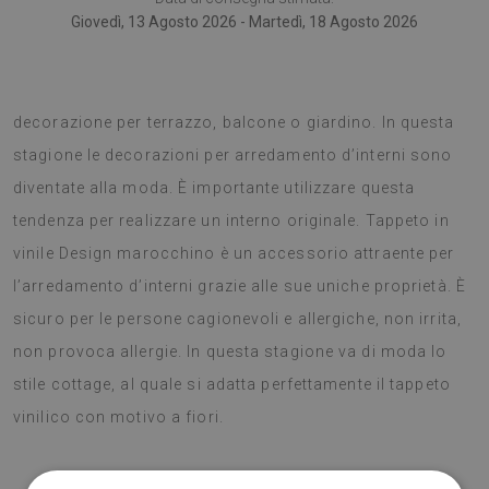
Giovedì, 13 Agosto 2026 - Martedì, 18 Agosto 2026
I tappeti in PVC è importante utilizzarli anche come
decorazione per terrazzo, balcone o giardino. In questa
stagione le decorazioni per arredamento d’interni sono
diventate alla moda. È importante utilizzare questa
tendenza per realizzare un interno originale. Tappeto in
vinile Design marocchino è un accessorio attraente per
l’arredamento d’interni grazie alle sue uniche proprietà. È
sicuro per le persone cagionevoli e allergiche, non irrita,
non provoca allergie. In questa stagione va di moda lo
stile cottage, al quale si adatta perfettamente il tappeto
vinilico con motivo a fiori.