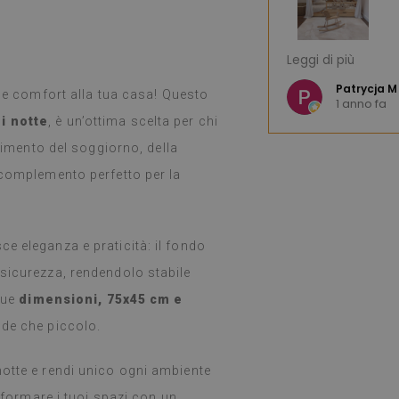
nile: un prodotto fantastico. L'ampia
Sono molto soddi
Leggi di più
gn rende difficile la scelta. Il
bellissima. Spedi
ivato entro una settimana e, come
e K
:)
Patrycja M
e e comfort alla tua casa! Questo
1 anno fa
en imballato. L'installazione è stata
i notte
, è un’ottima scelta per chi
are e applicare è stato facilissimo e
(Tradotto da Go
tastico. Sono molto soddisfatta e
avimento del soggiorno, della
che un adesivo così sottile possa
 complemento perfetto per la
simile. Le sto usando da una
nche cucinando intensamente sui
(durante le vacanze), non ho notato
 Si puliscono facilmente con un
e eleganza e praticità: il fondo
 caso di sporco o macchie. Le
 sicurezza, rendendolo stabile
 due
dimensioni, 75x45 cm e
oogle,
vedi originale
)
nde che piccolo.
notte e rendi unico ogni ambiente
asformare i tuoi spazi con un