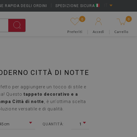
E RAPIDA DEGLI ORDINI
|
SPEDIZIONE SICURA
IT
0
0
Preferiti
Accedi
Carrello
DERNO CITTÀ DI NOTTE
rfetto per aggiungere un tocco di stile e
sa! Questo
tappeto decorativo e a
ampa Città di notte
, è un’ottima scelta
uzione versatile e di qualità.
45 cm
1
QUANTITÀ: