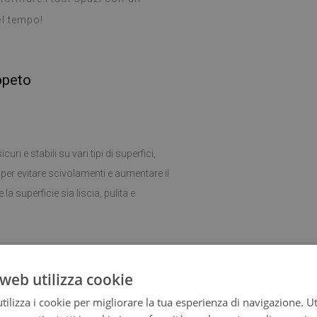
el tempo!
ppeto
uri e stabili su vari tipi di superfici,
ne per evitare scivolamenti e aumentare il
la superficie sia liscia, pulita e
ia e il mantenimento dell'igiene del
web utilizza cookie
ilizza i cookie per migliorare la tua esperienza di navigazione. Ut
ta a qualsiasi stanza. Si abbina