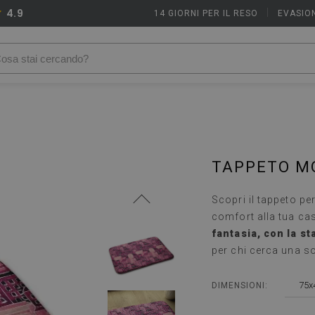
4.9
14 GIORNI PER IL RESO
|
EVASION
TAPPETO MO
Scopri il tappeto pe
comfort alla tua ca
fantasia, con la st
per chi cerca una sol
75x
DIMENSIONI: