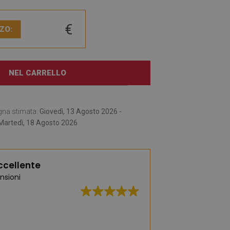
€
ZO:
NEL CARRELLO
gna stimata:
Giovedì, 13 Agosto 2026 -
Martedì, 18 Agosto 2026
ccellente
nsioni
Un'ampia selezione 
moda e pratici. Ce 