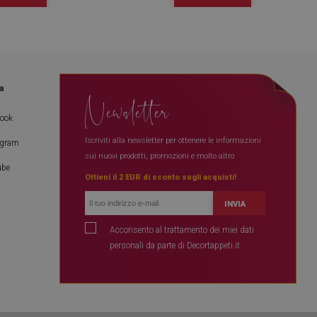
a
Newsletter
book
Iscriviti alla newsletter per ottenere le informazioni
agram
sui nuovi prodotti, promozioni e molto altro
ube
Ottieni il 2 EUR di sconto sugli acquisti!
INVIA
Acconsento al trattamento dei miei dati
personali da parte di Decortappeti.it