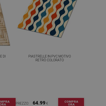
E DI
PIASTRELLE IN PVC MOTIVO
RETRÒ COLORATO
OMPRA
COMPRA
64.99
PREZZO:
€
ORA
ORA