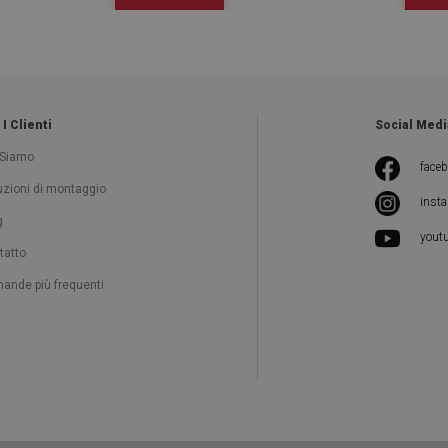
 I Clienti
Social Medi
 Siamo
face
ruzioni di montaggio
inst
g
yout
tatto
ande più frequenti