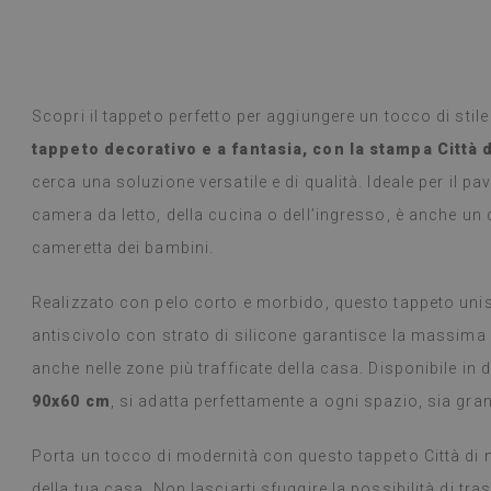
 Google,
vedi originale
)
Piastrelle in vi
Leggi di più
selezione di desi
alunska
prodotto è arr
Beatrycz
Scopri il tappeto perfetto per aggiungere un tocco di stil
a
1 anno fa
promesso, era b
tappeto decorativo e a fantasia, con la stampa Città d
semplice, stacc
l'effetto è fan
cerca una soluzione versatile e di qualità. Ideale per il p
ancora stupita 
camera da letto, della cucina o dell’ingresso, è anche un
fare un lavoro 
settimana e, a
cameretta dei bambini.
fornelli a gas 
alcun problema.
Realizzato con pelo corto e morbido, questo tappeto unisc
panno umido in
antiscivolo con strato di silicone garantisce la massima
consiglio.
anche nelle zone più trafficate della casa. Disponibile in
(Tradotto da G
90x60 cm
, si adatta perfettamente a ogni spazio, sia gra
Porta un tocco di modernità con questo tappeto Città di 
della tua casa. Non lasciarti sfuggire la possibilità di tr