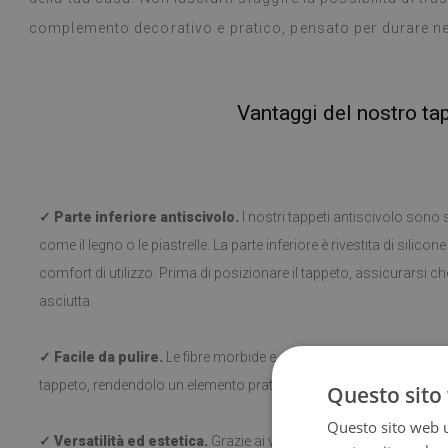
complemento decorativo e pratico, pensato per durare n
Vantaggi del nostro ta
✓ Parte inferiore antiscivolo.
I nostri tappeti antiscivolo sono sic
come il legno o le piastrelle. La parte inferiore è rivestita di silico
comfort di utilizzo. Prima di posizionare il tappeto, assicurarsi che 
asciutta.
✓ Facile da pulire.
Le fibre morbide e corte rendono facile la puliz
tappeto, rendendolo un elemento pratico in ogni ambiente.
Questo sito 
Questo sito web ut
✓ Versatilità ed estetica.
Grazie ai vari motivi, il tappeto si adat