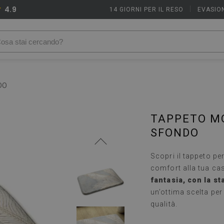
4.9
14 GIORNI PER IL RESO
|
EVASION
DO
TAPPETO MO
SFONDO
Scopri il tappeto pe
comfort alla tua ca
fantasia, con la s
un’ottima scelta per
qualità.