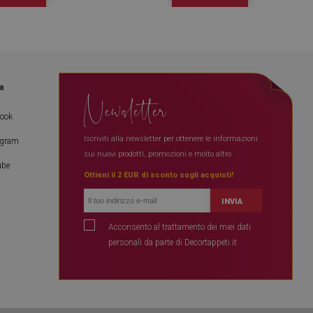
a
Newsletter
book
Iscriviti alla newsletter per ottenere le informazioni
agram
sui nuovi prodotti, promozioni e molto altro
ube
Ottieni il 2 EUR di sconto sugli acquisti!
INVIA
Acconsento al trattamento dei miei dati
personali da parte di Decortappeti.it