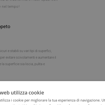
 nel tempo!
ppeto
uri e stabili su vari tipi di superfici,
ne per evitare scivolamenti e aumentare il
la superficie sia liscia, pulita e
ia e il mantenimento dell'igiene del
web utilizza cookie
ilizza i cookie per migliorare la tua esperienza di navigazione. Ut
ta a qualsiasi stanza. Si abbina