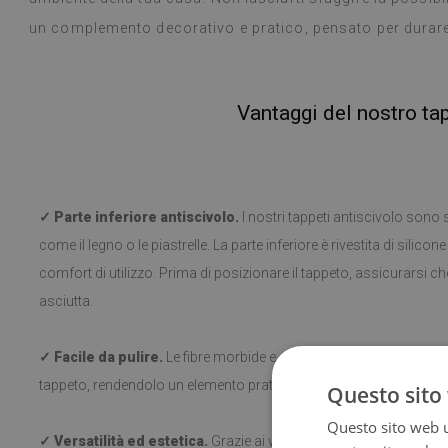
un complemento decorativo e pratico, pensato per durare
Vantaggi del nostro ta
✓ Parte inferiore antiscivolo.
I nostri tappeti antiscivolo sono sic
come il legno o le piastrelle. La parte inferiore è rivestita di silico
comfort di utilizzo. Prima di posizionare il tappeto, assicurarsi che 
asciutta.
✓ Facile da pulire.
Le fibre morbide e corte rendono facile la puliz
tappeto, rendendolo un elemento pratico in ogni ambiente.
Questo sito 
Questo sito web ut
✓ Versatilità ed estetica.
Grazie ai vari motivi, il tappeto si adat