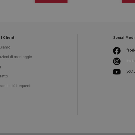
 I Clienti
Social Medi
 Siamo
face
ruzioni di montaggio
inst
g
yout
tatto
ande più frequenti