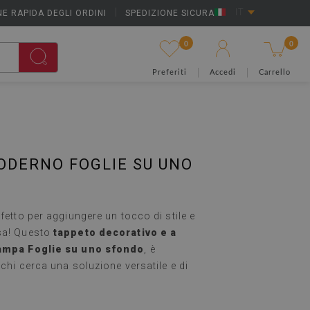
E RAPIDA DEGLI ORDINI
|
SPEDIZIONE SICURA
IT
0
0
Preferiti
Accedi
Carrello
DERNO FOGLIE SU UNO
rfetto per aggiungere un tocco di stile e
sa! Questo
tappeto decorativo e a
tampa Foglie su uno sfondo
, è
 chi cerca una soluzione versatile e di