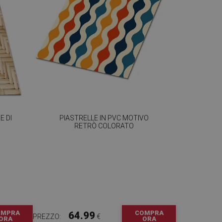
E DI
PIASTRELLE IN PVC MOTIVO
RETRÒ COLORATO
OMPRA
COMPRA
64.99
PREZZO:
€
ORA
ORA