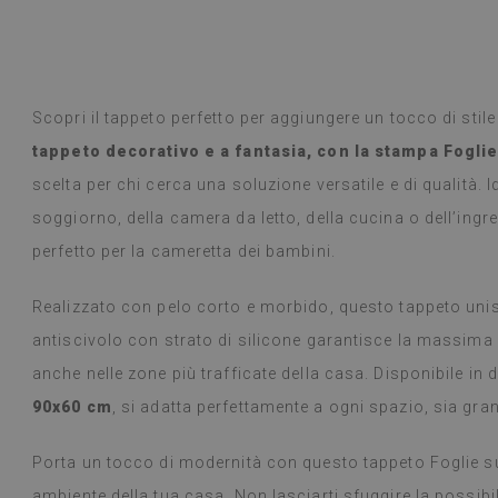
e! Sono un cliente abituale e la qualità
 deluso.
 Google,
vedi originale
)
Scopri il tappeto perfetto per aggiungere un tocco di stil
Piastrelle in vi
Leggi di più
selezione di desi
tappeto decorativo e a fantasia, con la stampa Fogli
alunska
prodotto è arr
Beatrycz
scelta per chi cerca una soluzione versatile e di qualità. I
a
1 anno fa
promesso, era b
semplice, stacc
soggiorno, della camera da letto, della cucina o dell’in
l'effetto è fan
perfetto per la cameretta dei bambini.
ancora stupita 
fare un lavoro 
Realizzato con pelo corto e morbido, questo tappeto unisc
settimana e, a
fornelli a gas 
antiscivolo con strato di silicone garantisce la massima
alcun problema.
anche nelle zone più trafficate della casa. Disponibile in
panno umido in
consiglio.
90x60 cm
, si adatta perfettamente a ogni spazio, sia gra
(Tradotto da G
Porta un tocco di modernità con questo tappeto Foglie s
ambiente della tua casa. Non lasciarti sfuggire la possibil