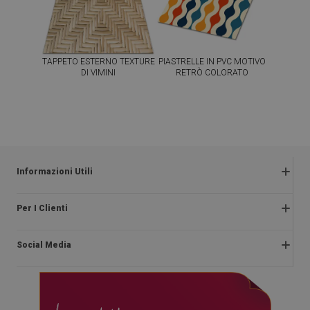
TAPPETO ESTERNO TEXTURE
PIASTRELLE IN PVC MOTIVO
DI VIMINI
RETRÒ COLORATO
54.99
64.99
PREZZO:
€
PREZZO:
€
COMPRA
COMPRA
ORA
ORA
Informazioni Utili
Termini e condizioni
Per I Clienti
Informativa sulla privacy
Chi Siamo
Reclami e restituzioni
Social Media
Istruzioni di montaggio
Diritto di recesso
Blog
Pagamento
facebook
Contatto
Consegna
instagram