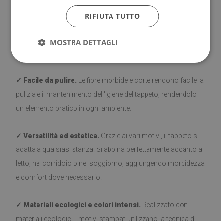
piastrelle. La parte inferiore è rivestita di silicone per evitare
RIFIUTA TUTTO
scivolamenti e aumentare il comfort di utilizzo. Prima di
posizionare il tappeto, assicurarsi che la superficie sia liscia,
MOSTRA DETTAGLI
pulita e asciutta.
✓ Facile da pulire.
Le fibre morbide e corte rendono facile la
pulizia e il mantenimento dell'igiene del tappeto, rendendolo
un elemento pratico in ogni ambiente.
✓ Versatilità ed estetica.
Grazie ai vari motivi, il tappeto si
adatta a qualsiasi stanza. Si abbina perfettamente accanto al
letto, nel corridoio o nel soggiorno, aggiungendo morbidezza
e comfort dove necessario.
✓ Materiali ecologici e colori intensi.
Realizzato con
materiali ecologici, i motivi stampati utilizzano la tecnica di