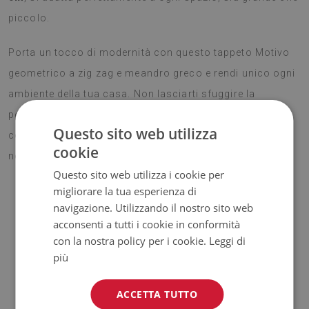
piccolo.
Porta un tocco di modernità con questo tappeto Motivo
geometrico a zig zag e meandro greco e rendi unico ogni
ambiente della tua casa. Non lasciarti sfuggire la
possibilità di trasformare i tuoi spazi con un
Questo sito web utilizza
complemento decorativo e pratico, pensato per durare
cookie
nel tempo!
Questo sito web utilizza i cookie per
migliorare la tua esperienza di
navigazione. Utilizzando il nostro sito web
Vantaggi del nostro tappeto
acconsenti a tutti i cookie in conformità
con la nostra policy per i cookie.
Leggi di
più
✓ Parte inferiore antiscivolo.
I nostri tappeti antiscivolo
ACCETTA TUTTO
sono sicuri e stabili su vari tipi di superfici, come il legno o le