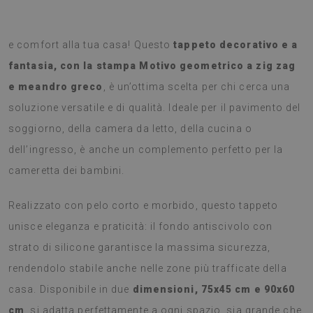
Scopri il tappeto perfetto per aggiungere un tocco di stile
e comfort alla tua casa! Questo
tappeto decorativo e a
fantasia, con la stampa Motivo geometrico a zig zag
e meandro greco
, è un’ottima scelta per chi cerca una
soluzione versatile e di qualità. Ideale per il pavimento del
soggiorno, della camera da letto, della cucina o
dell’ingresso, è anche un complemento perfetto per la
cameretta dei bambini.
Realizzato con pelo corto e morbido, questo tappeto
unisce eleganza e praticità: il fondo antiscivolo con
strato di silicone garantisce la massima sicurezza,
rendendolo stabile anche nelle zone più trafficate della
casa. Disponibile in due
dimensioni, 75x45 cm e 90x60
cm
, si adatta perfettamente a ogni spazio, sia grande che