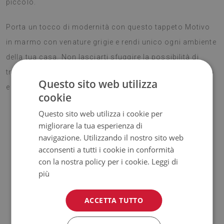
piccolo.
Porta un tocco di modernità con questo tappeto Motivo
in marmo con venature grigie e rendi unico ogni ambiente
della tua casa. Non lasciarti sfuggire la possibilità di
trasformare i tuoi spazi con un complemento decorativo
Questo sito web utilizza
e pratico, pensato per durare nel tempo!
cookie
Questo sito web utilizza i cookie per
migliorare la tua esperienza di
Vantaggi del nostro tappeto
navigazione. Utilizzando il nostro sito web
acconsenti a tutti i cookie in conformità
con la nostra policy per i cookie.
Leggi di
più
✓ Parte inferiore antiscivolo.
I nostri tappeti antiscivolo
sono sicuri e stabili su vari tipi di superfici, come il legno o le
ACCETTA TUTTO
piastrelle. La parte inferiore è rivestita di silicone per evitare
scivolamenti e aumentare il comfort di utilizzo. Prima di