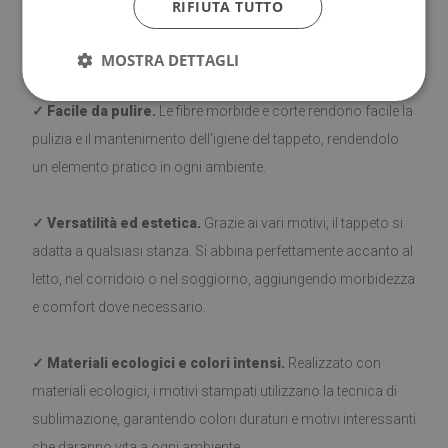
RIFIUTA TUTTO
posizionare il tappeto, assicurarsi che la superficie sia liscia,
pulita e asciutta.
MOSTRA DETTAGLI
✓ Facile da pulire.
Le fibre morbide e corte rendono facile la
pulizia e il mantenimento dell'igiene del tappeto, rendendolo
un elemento pratico in ogni ambiente.
✓ Versatilità ed estetica.
Grazie ai vari motivi, il tappeto si
adatta a qualsiasi stanza. Si abbina perfettamente accanto al
letto, nel corridoio o nel soggiorno, aggiungendo morbidezza
e comfort dove necessario.
✓ Materiali ecologici e colori intensi.
Realizzato con
materiali ecologici, i motivi stampati utilizzano la tecnica di
sublimazione, garantendo colori duraturi e motivi interessanti
che daranno vita a ogni ambiente.