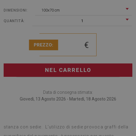
100x70 cm
DIMENSIONI:
1
QUANTITÀ:
€
PREZZO:
NEL CARRELLO
Data di consegna stimata:
Giovedì, 13 Agosto 2026 - Martedì, 18 Agosto 2026
Il tappetino sotto sedia è sicuramente utile per ogni
stanza con sedie. L'utilizzo di sedie provoca graffi della