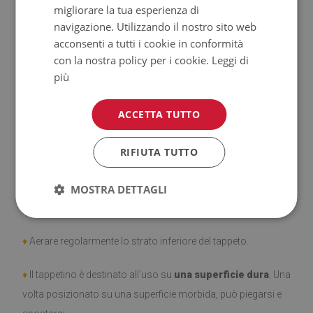
migliorare la tua esperienza di
♦
Tappeti
non hanno le proprietà antiscivolo;
navigazione. Utilizzando il nostro sito web
acconsenti a tutti i cookie in conformità
♦
Prodotto facile da pulire,
resistente alle macchie e
con la nostra policy per i cookie.
Leggi di
all'acqua.
più
♦
Si ricorda che i danni causati dall'uso dovuto al trascorrere
ACCETTA TUTTO
del tempo (es. abrasioni) non sono soggetti a reclami.
RIFIUTA TUTTO
♦
Come prendersi cura del prodotto?
♦
Pulire con un panno umido —
MOSTRA DETTAGLI
non usare prodotti chimici
forti.
♦
Aerare regolarmente lo strato inferiore del tappeto.
♦
Il tappetino è destinato all'uso su
una superficie dura
. Una
volta posizionato su una superficie morbida, può piegarsi e