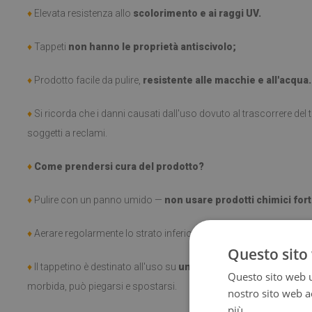
♦
Elevata resistenza allo
scolorimento e ai raggi UV.
♦
Tappeti
non hanno le proprietà antiscivolo;
♦
Prodotto facile da pulire,
resistente alle macchie e all'acqua.
♦
Si ricorda che i danni causati dall'uso dovuto al trascorrere de
soggetti a reclami.
♦
Come prendersi cura del prodotto?
♦
Pulire con un panno umido —
non usare prodotti chimici fort
♦
Aerare regolarmente lo strato inferiore del tappeto.
Questo sito 
♦
Il tappetino è destinato all'uso su
una superficie dura
. Una vol
Questo sito web ut
morbida, può piegarsi e spostarsi.
nostro sito web ac
più