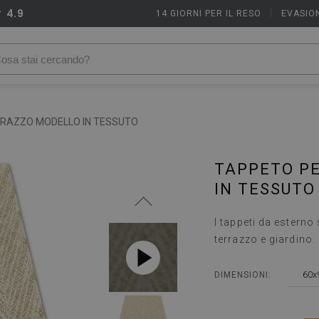
4.9
14 GIORNI PER IL RESO
|
EVASION
RRAZZO MODELLO IN TESSUTO
TAPPETO P
IN TESSUTO
I tappeti da esterno
terrazzo e giardino.
60x
DIMENSIONI: