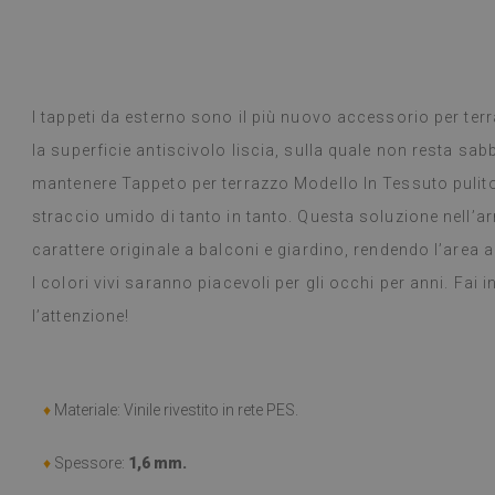
 Google,
vedi originale
)
Piastrelle in vi
Leggi di più
selezione di desi
alunska
prodotto è arr
Beatrycz
a
1 anno fa
promesso, era b
I tappeti da esterno sono il più nuovo accessorio per ter
semplice, stacc
la superficie antiscivolo liscia, sulla quale non resta sab
l'effetto è fan
ancora stupita 
mantenere Tappeto per terrazzo Modello In Tessuto pulit
fare un lavoro 
straccio umido di tanto in tanto. Questa soluzione nell’
settimana e, a
carattere originale a balconi e giardino, rendendo l’area ac
fornelli a gas 
alcun problema.
I colori vivi saranno piacevoli per gli occhi per anni. Fai i
panno umido in
l’attenzione!
consiglio.
(Tradotto da G
♦
Materiale: Vinile rivestito in rete PES.
♦
Spessore:
1,6 mm.