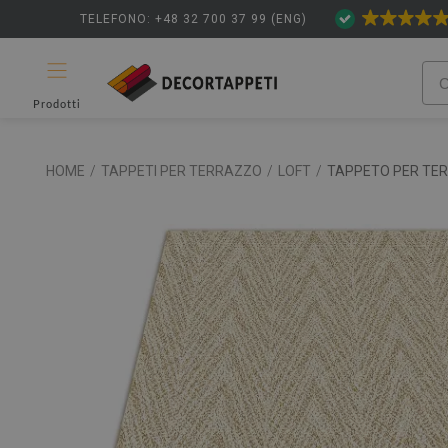
TELEFONO: +48 32 700 37 99 (ENG)
Prodotti
HOME
/
TAPPETI PER TERRAZZO
/
LOFT
/
TAPPETO PER TE