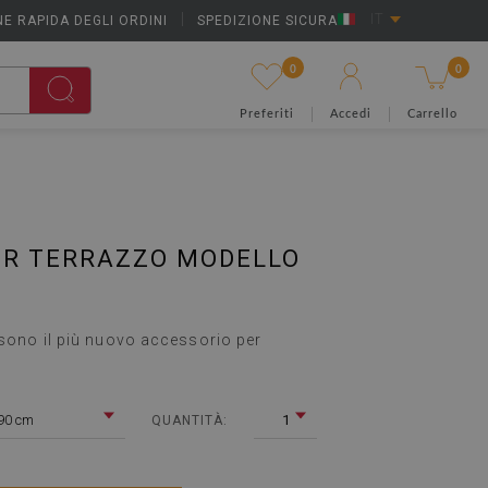
E RAPIDA DEGLI ORDINI
|
SPEDIZIONE SICURA
IT
0
0
Preferiti
Accedi
Carrello
ER TERRAZZO MODELLO
 sono il più nuovo accessorio per
90 cm
1
QUANTITÀ: