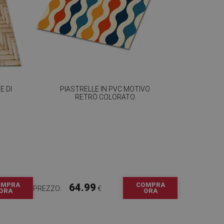
E DI
PIASTRELLE IN PVC MOTIVO
RETRÒ COLORATO
OMPRA
COMPRA
64.99
PREZZO:
€
ORA
ORA