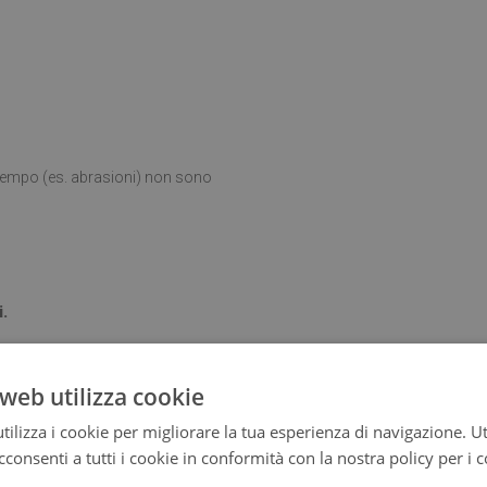
l tempo (es. abrasioni) non sono
i.
web utilizza cookie
ta posizionato su una superficie
ilizza i cookie per migliorare la tua esperienza di navigazione. Ut
consenti a tutti i cookie in conformità con la nostra policy per i 