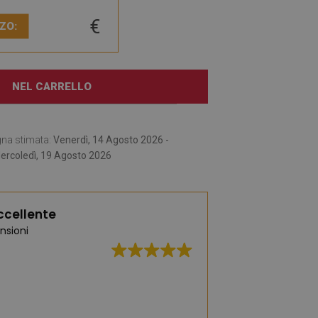
€
ZO:
NEL CARRELLO
gna stimata:
Venerdì, 14 Agosto 2026 -
ercoledì, 19 Agosto 2026
ccellente
nsioni
Un'ampia selezione 
moda e pratici. Ce 
affascinata dai t