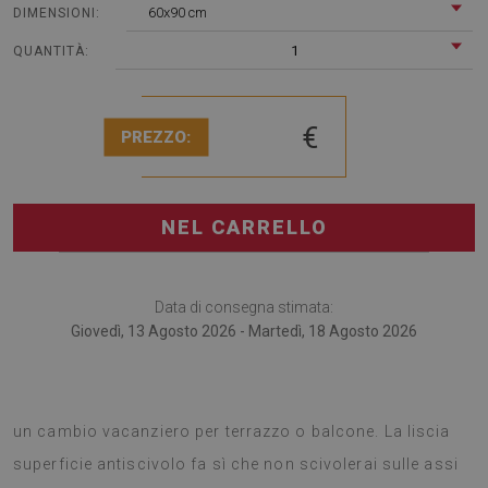
60x90 cm
DIMENSIONI:
1
QUANTITÀ:
€
PREZZO:
NEL CARRELLO
Data di consegna stimata:
Giovedì, 13 Agosto 2026 - Martedì, 18 Agosto 2026
I tappeti per terrazze sono un accessorio ingegnoso per
un cambio vacanziero per terrazzo o balcone. La liscia
superficie antiscivolo fa sì che non scivolerai sulle assi