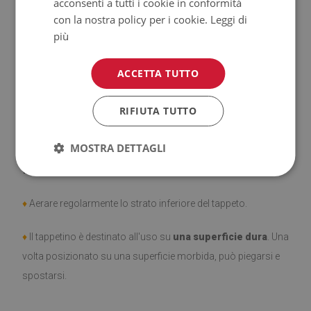
acconsenti a tutti i cookie in conformità
♦
Prodotto facile da pulire,
resistente alle macchie e
con la nostra policy per i cookie.
Leggi di
all'acqua.
più
♦
Si ricorda che i danni causati dall'uso dovuto al trascorrere
ACCETTA TUTTO
del tempo (es. abrasioni) non sono soggetti a reclami.
RIFIUTA TUTTO
♦
Come prendersi cura del prodotto?
MOSTRA DETTAGLI
♦
Pulire con un panno umido —
non usare prodotti chimici
forti.
♦
Aerare regolarmente lo strato inferiore del tappeto.
♦
Il tappetino è destinato all'uso su
una superficie dura
. Una
volta posizionato su una superficie morbida, può piegarsi e
spostarsi.