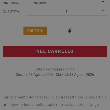
60x90 cm
DIMENSIONI:
1
QUANTITÀ:
€
PREZZO:
NEL CARRELLO
Data di consegna stimata:
Giovedì, 13 Agosto 2026 - Martedì, 18 Agosto 2026
I tappeti da esterno sono il più nuovo accessorio per
l’arredamento del terrazzo. È apprezzatto per la superficie
antiscivolo liscia, sulla quale non resta sabbia, fango,