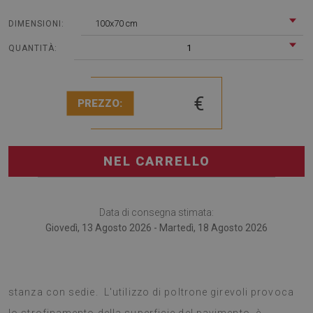
100x70 cm
DIMENSIONI:
1
QUANTITÀ:
€
PREZZO:
NEL CARRELLO
Data di consegna stimata:
Giovedì, 13 Agosto 2026 - Martedì, 18 Agosto 2026
Il tappetino sotto sedia è sicuramente utile per ogni
stanza con sedie. L'utilizzo di poltrone girevoli provoca