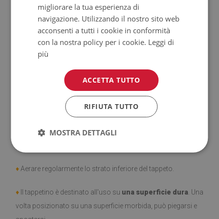
migliorare la tua esperienza di
♦
Tappeti
non hanno le proprietà antiscivolo;
navigazione. Utilizzando il nostro sito web
acconsenti a tutti i cookie in conformità
♦
Prodotto facile da pulire,
resistente alle macchie e
con la nostra policy per i cookie.
Leggi di
all'acqua.
più
♦
Si ricorda che i danni causati dall'uso dovuto al trascorrere
ACCETTA TUTTO
del tempo (es. abrasioni) non sono soggetti a reclami.
RIFIUTA TUTTO
♦
Come prendersi cura del prodotto?
♦
Pulire con un panno umido —
MOSTRA DETTAGLI
non usare prodotti chimici
forti.
♦
Aerare regolarmente lo strato inferiore del tappeto.
♦
Il tappetino è destinato all'uso su
una superficie dura
. Una
volta posizionato su una superficie morbida, può piegarsi e