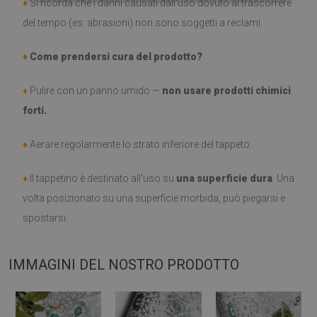
♦
Si ricorda che i danni causati dall'uso dovuto al trascorrere
del tempo (es. abrasioni) non sono soggetti a reclami.
♦
Come prendersi cura del prodotto?
♦
Pulire con un panno umido —
non usare prodotti chimici
forti.
♦
Aerare regolarmente lo strato inferiore del tappeto.
♦
Il tappetino è destinato all'uso su
una superficie dura
. Una
volta posizionato su una superficie morbida, può piegarsi e
spostarsi.
IMMAGINI DEL NOSTRO PRODOTTO