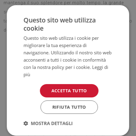
mantenga il suo splendore per molto tempo. la grande
scelta di motivi fai in modo che chiunque trovi il
Questo sito web utilizza
tappetino, che sia un particolare gadget per l'arredamento
cookie
dell’interno e gli doni energia.
Questo sito web utilizza i cookie per
migliorare la tua esperienza di
navigazione. Utilizzando il nostro sito web
♦
Materiale: Vinile rivestito in rete PES.
acconsenti a tutti i cookie in conformità
con la nostra policy per i cookie.
Leggi di
♦
Spessore:
1,6 mm.
più
♦
Elevata resistenza allo
scolorimento e ai raggi UV.
ACCETTA TUTTO
♦
Tappeti
non hanno le proprietà antiscivolo;
RIFIUTA TUTTO
♦
Prodotto facile da pulire,
resistente alle macchie e
MOSTRA DETTAGLI
all'acqua.