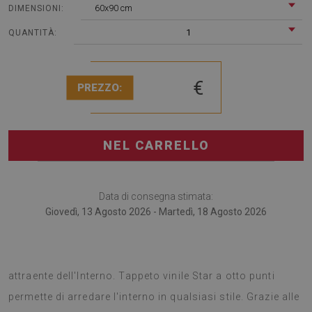
60x90 cm
DIMENSIONI:
1
QUANTITÀ:
€
PREZZO:
NEL CARRELLO
Data di consegna stimata:
Giovedì, 13 Agosto 2026 - Martedì, 18 Agosto 2026
I tappeti vinilici sono una scelta perfetta per un cambio
attraente dell'Interno. Tappeto vinile Star a otto punti
permette di arredare l'interno in qualsiasi stile. Grazie alle