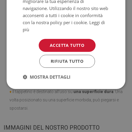
migliorare la tua esperienza di
all'acqua.
navigazione. Utilizzando il nostro sito web
acconsenti a tutti i cookie in conformità
♦
Si ricorda che i danni causati dall'uso dovuto al trascorrere
con la nostra policy per i cookie.
Leggi di
del tempo (es. abrasioni) non sono soggetti a reclami.
più
♦
Come prendersi cura del prodotto?
ACCETTA TUTTO
♦
Pulire con un panno umido —
non usare prodotti chimici
RIFIUTA TUTTO
forti.
MOSTRA DETTAGLI
♦
Aerare regolarmente lo strato inferiore del tappeto.
♦
Il tappetino è destinato all'uso su
una superficie dura
. Una
volta posizionato su una superficie morbida, può piegarsi e
spostarsi.
IMMAGINI DEL NOSTRO PRODOTTO