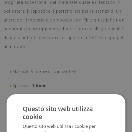
proprietà eccezionali del materiale quale è il tessuto in
poliestere, il tappetino è perfetto sia per la stanza di un
allergico. Il materiale composto con fibre sintetiche non
accumula microrganismi e batteri. grazie alle possibilità
di scelta infinite dei motivi, il tappeto in PVC è un gadget
alla moda.
♦
Materiale: Vinile rivestito in rete PES.
♦
Spessore:
1,6 mm.
♦
Elevata resistenza allo
scolorimento e ai raggi UV.
Questo sito web utilizza
♦
Tappeti
non hanno le proprietà antiscivolo;
cookie
Questo sito web utilizza i cookie per
♦
Prodotto facile da pulire,
resistente alle macchie e