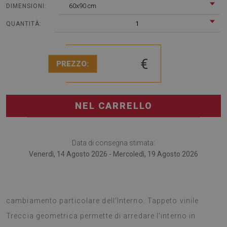
60x90 cm
DIMENSIONI:
1
QUANTITÀ:
€
PREZZO:
NEL CARRELLO
Data di consegna stimata:
Venerdì, 14 Agosto 2026 - Mercoledì, 19 Agosto 2026
I tappeti vinilici sono una scelta buona per un
cambiamento particolare dell'Interno. Tappeto vinile
Treccia geometrica permette di arredare l'interno in