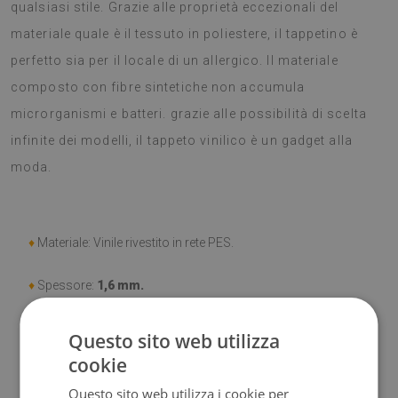
qualsiasi stile. Grazie alle proprietà eccezionali del
materiale quale è il tessuto in poliestere, il tappetino è
perfetto sia per il locale di un allergico. Il materiale
composto con fibre sintetiche non accumula
microrganismi e batteri. grazie alle possibilità di scelta
infinite dei modelli, il tappeto vinilico è un gadget alla
moda.
♦
Materiale: Vinile rivestito in rete PES.
♦
Spessore:
1,6 mm.
♦
Elevata resistenza allo
scolorimento e ai raggi UV.
Questo sito web utilizza
cookie
♦
Tappeti
non hanno le proprietà antiscivolo;
Questo sito web utilizza i cookie per