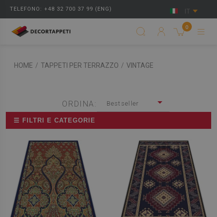
TELEFONO: +48 32 700 37 99 (ENG)
IT
0
HOME
/
TAPPETI PER TERRAZZO
/
VINTAGE
ORDINA:
Bestseller
☰ FILTRI E CATEGORIE