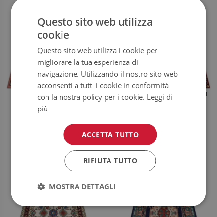
Questo sito web utilizza
cookie
Questo sito web utilizza i cookie per
migliorare la tua esperienza di
navigazione. Utilizzando il nostro sito web
acconsenti a tutti i cookie in conformità
TAPPETO BALCONE MOSAICO
TAPPETO DA GIARDINO DISEGNI
con la nostra policy per i cookie.
Leggi di
CLASSICO
MULTICOLORE
più
54.99
54.99
PREZZO:
€
PREZZO:
€
ACCETTA TUTTO
COMPRA
COMPRA
ORA
ORA
RIFIUTA TUTTO
MOSTRA DETTAGLI